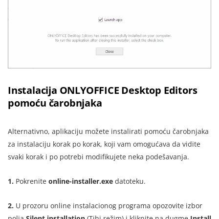
Instalacija ONLYOFFICE Desktop Editors
pomoću čarobnjaka
Alternativno, aplikaciju možete instalirati pomoću čarobnjaka
za instalaciju korak po korak, koji vam omogućava da vidite
svaki korak i po potrebi modifikujete neka podešavanja.
1.
Pokrenite
online-installer.exe
datoteku.
2.
U prozoru online instalacionog programa opozovite izbor
polja
Silent
installation
(Tihi režim) i kliknite na dugme
Install