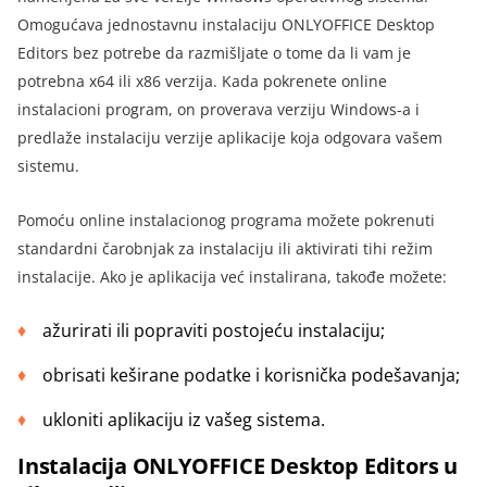
Omogućava jednostavnu instalaciju ONLYOFFICE Desktop
Editors bez potrebe da razmišljate o tome da li vam je
potrebna x64 ili x86 verzija. Kada pokrenete online
instalacioni program, on proverava verziju Windows-a i
predlaže instalaciju verzije aplikacije koja odgovara vašem
sistemu
.
Pomoću online instalacionog programa možete pokrenuti
standardni čarobnjak za instalaciju ili aktivirati tihi režim
instalacije. Ako je aplikacija već instalirana, takođe možete
:
ažurirati ili popraviti postojeću instalaciju
;
obrisati keširane podatke i korisnička podešavanja
;
ukloniti aplikaciju iz vašeg sistema
.
Instalacija ONLYOFFICE Desktop Editors u