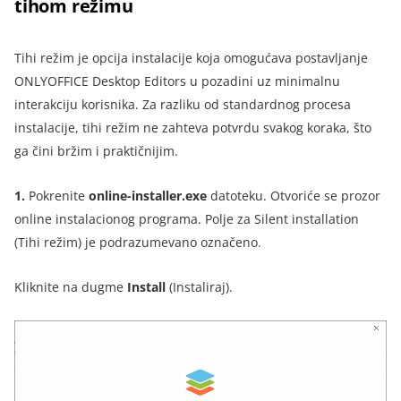
tihom režimu
Tihi režim je opcija instalacije koja omogućava postavljanje
ONLYOFFICE Desktop Editors u pozadini uz minimalnu
interakciju korisnika. Za razliku od standardnog procesa
instalacije, tihi režim ne zahteva potvrdu svakog koraka, što
ga čini bržim i praktičnijim.
1.
Pokrenite
online-installer.exe
datoteku.
Otvoriće se prozor
online instalacionog programa. Polje za Silent installation
(Tihi režim) je podrazumevano označeno
.
Kliknite na dugme
Install
(Instaliraj).