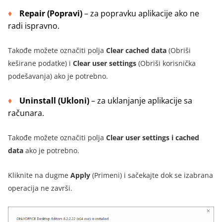
Repair (Popravi)
–
za popravku aplikacije ako ne
radi ispravno
.
Takođe možete označiti polja
Clear cached data
(Obriši
keširane podatke) i
Clear user settings
(Obriši korisnička
podešavanja) ako je potrebno.
Uninstall (Ukloni)
–
za uklanjanje aplikacije sa
računara
.
Takođe možete označiti polja
Clear user settings i cached
data
ako je potrebno.
Kliknite na dugme
Apply
(Primeni) i sačekajte dok se izabrana
operacija ne završi.