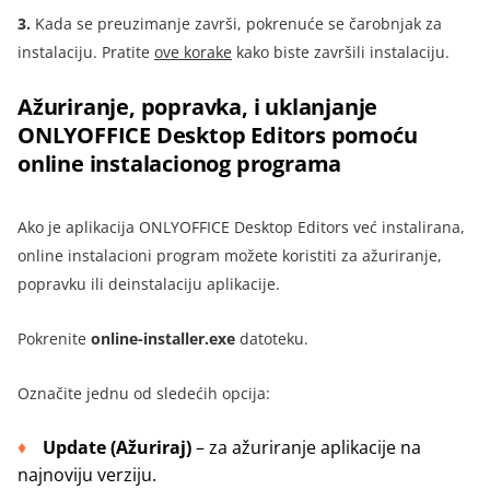
3.
Kada se preuzimanje završi, pokrenuće se čarobnjak za
instalaciju. Pratite
ove korake
kako biste završili instalaciju
.
Ažuriranje, popravka, i uklanjanje
ONLYOFFICE Desktop Editors pomoću
online instalacionog programa
Ako je aplikacija ONLYOFFICE Desktop Editors već instalirana,
online instalacioni program možete koristiti za ažuriranje,
popravku ili deinstalaciju aplikacije.
Pokrenite
online-installer.exe
datoteku.
Označite jednu od sledećih opcija
:
Update (Ažuriraj)
–
za ažuriranje aplikacije na
najnoviju verziju
.