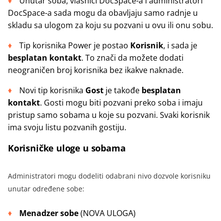
Unutar soba, vlasnici DocSpace-a i administratori
DocSpace-a sada mogu da obavljaju samo radnje u
skladu sa ulogom za koju su pozvani u ovu ili onu sobu.
Tip korisnika Power je postao
Korisnik
, i sada je
besplatan kontakt
. To znači da možete dodati
neograničen broj korisnika bez ikakve naknade.
Novi tip korisnika
Gost
je takođe
besplatan
kontakt
. Gosti mogu biti pozvani preko soba i imaju
pristup samo sobama u koje su pozvani. Svaki korisnik
ima svoju listu pozvanih gostiju.
Korisničke uloge u sobama
Administratori mogu dodeliti odabrani nivo dozvole korisniku
unutar određene sobe:
Menadzer sobe
(NOVA ULOGA)