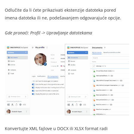
Odlučite da li ćete prikazivati ekstenzije datoteka pored
imena datoteka ili ne, podešavanjem odgovarajuće opcije.
Gde pronaći: Profil -> Upravljanje datotekama
Konvertujte XML fajlove u DOCX ili XLSX format radi