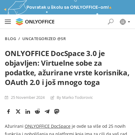
Povratak u školu sa ONLYOFFICE-om!
BLOG
/
UNCATEGORIZED @SR
ONLYOFFICE DocSpace 3.0 je
objavljen: Virtuelne sobe za
podatke, ažurirane vrste korisnika,
OAuth 2.0 i još mnogo toga
25 November 2024
By Marko Todorovic
Ažurirani
ONLYOFFICE DocSpace
je ovde sa više od 25 novih
funkcija i poboljšanja na platformi koja ima za cilj da vaš rad