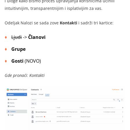
i uloge kako bismo proces upravljanja korisnicima učinili
intuitivnijim, transparentnijim i isplativijim za vas.
Odeljak Nalozi se sada zove
Kontakti
i sadrži tri kartice:
Ljudi
->
Članovi
Grupe
Gosti
(NOVO)
Gde pronaći: Kontakti