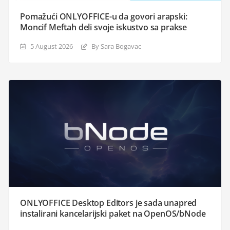
Pomažući ONLYOFFICE-u da govori arapski:
Moncif Meftah deli svoje iskustvo sa prakse
5 August 2026
By Sara Bogavac
ONLYOFFICE Desktop Editors je sada unapred
instalirani kancelarijski paket na OpenOS/bNode