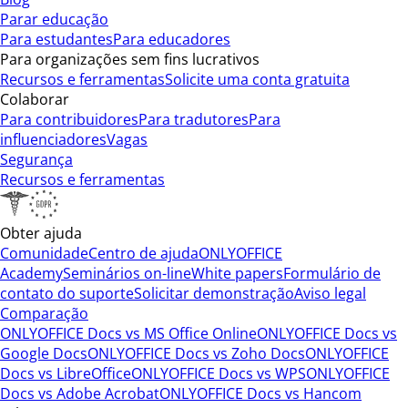
Parar educação
Para estudantes
Para educadores
Para organizações sem fins lucrativos
Recursos e ferramentas
Solicite uma conta gratuita
Colaborar
Para contribuidores
Para tradutores
Para
influenciadores
Vagas
Segurança
Recursos e ferramentas
Obter ajuda
Comunidade
Centro de ajuda
ONLYOFFICE
Academy
Seminários on-line
White papers
Formulário de
contato do suporte
Solicitar demonstração
Aviso legal
Comparação
ONLYOFFICE Docs vs MS Office Online
ONLYOFFICE Docs vs
Google Docs
ONLYOFFICE Docs vs Zoho Docs
ONLYOFFICE
Docs vs LibreOffice
ONLYOFFICE Docs vs WPS
ONLYOFFICE
Docs vs Adobe Acrobat
ONLYOFFICE Docs vs Hancom