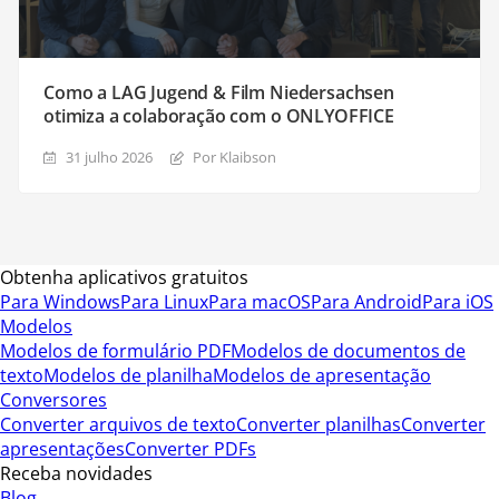
Como a LAG Jugend & Film Niedersachsen
otimiza a colaboração com o ONLYOFFICE
31 julho 2026
Por Klaibson
Obtenha aplicativos gratuitos
Para Windows
Para Linux
Para macOS
Para Android
Para iOS
Modelos
Modelos de formulário PDF
Modelos de documentos de
texto
Modelos de planilha
Modelos de apresentação
Conversores
Converter arquivos de texto
Converter planilhas
Converter
apresentações
Converter PDFs
Receba novidades
Blog