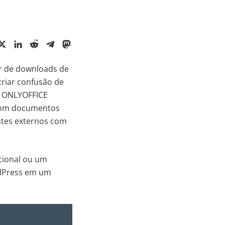
r de downloads de
criar confusão de
do ONLYOFFICE
 com documentos
ntes externos com
cional ou um
rdPress em um