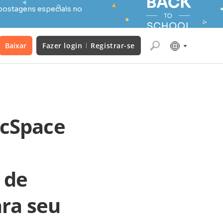
postagens especiais no
Baixar
Fazer login
Registrar-se
ocSpace
 de
ra seu