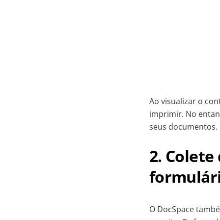
Ao visualizar o co
imprimir. No entan
seus documentos.
2. Colet
formulár
O DocSpace também