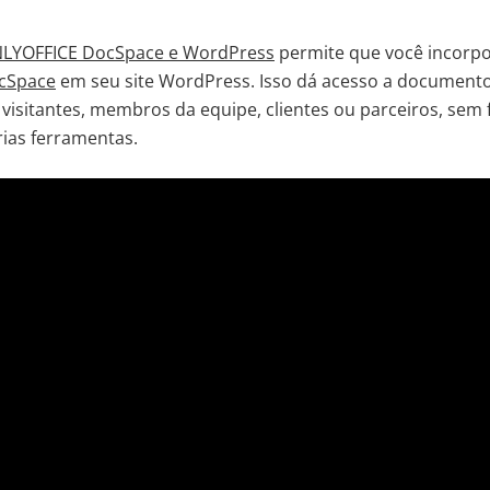
NLYOFFICE DocSpace e WordPress
permite que você incorpo
cSpace
em seu site WordPress. Isso dá acesso a document
 visitantes, membros da equipe, clientes ou parceiros, sem f
rias ferramentas.