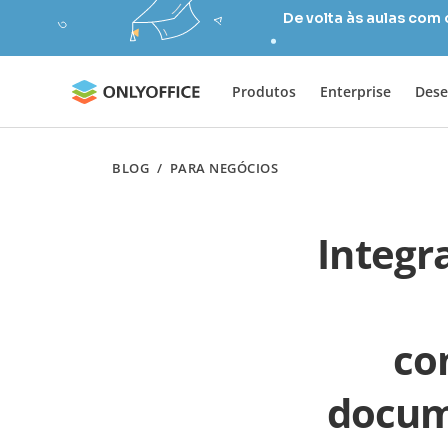
De volta às aulas com
Produtos
Enterprise
Dese
BLOG
/
PARA NEGÓCIOS
Integr
co
docum