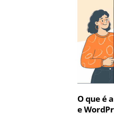
O que é 
e WordPr