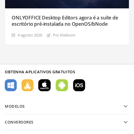
ONLYOFFICE Desktop Editors agora é a suíte de
escritório pré-instalada no OpenOS/bNode
4 agosto 2026
Por Klaibson
OBTENHA APLICATIVOS GRATUITOS
MODELOS
Modelos de formulário PDF
CONVERSORES
Modelos de documentos de texto
Converter arquivos de texto
Modelos de planilha