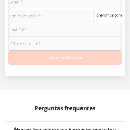
E-mail
*
.onlyoffice.com
Nome do portal
*
Você é
*
URL do seu site
*
Enviar solicitação
Perguntas frequentes
É necessário colocar seu banner no meu site e