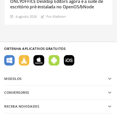
ONLYOFFICE Desktop Editors agora é a suíte de
escritório pré-instalada no OpenOS/bNode
4 agosto 2026
Por Klaibson
OBTENHA APLICATIVOS GRATUITOS
MODELOS
Modelos de formulário PDF
CONVERSORES
Modelos de documentos de texto
Converter arquivos de texto
Modelos de planilha
RECEBA NOVIDADES
Converter planilhas
Modelos de apresentação
Blog
Converter apresentações