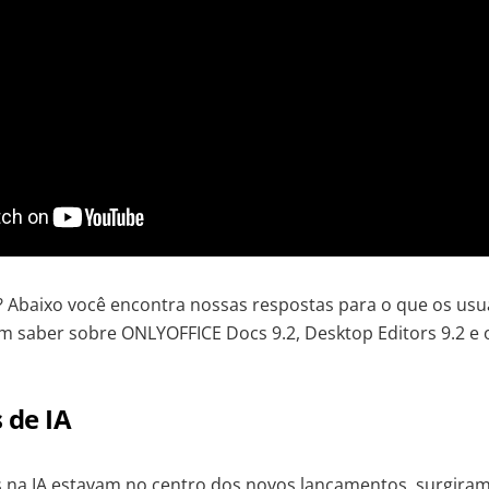
 Abaixo você encontra nossas respostas para o que os usu
 saber sobre ONLYOFFICE Docs 9.2, Desktop Editors 9.2 e 
 de IA
 na IA estavam no centro dos novos lançamentos, surgira