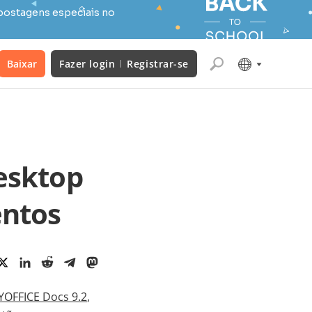
postagens especiais no
Baixar
Fazer login
Registrar-se
esktop
entos
OFFICE Docs 9.2
,