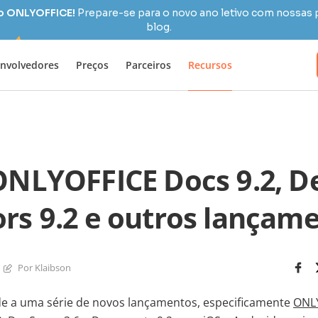
 o ONLYOFFICE!
Prepare-se para o novo ano letivo com nossas 
blog.
nvolvedores
Preços
Parceiros
Recursos
ONLYOFFICE Docs 9.2, D
ors 9.2 e outros lançam
Por Klaibson
e a uma série de novos lançamentos, especificamente
ONLY