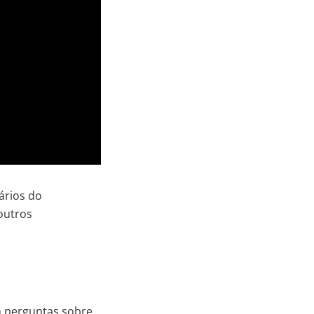
ários do
outros
m perguntas sobre