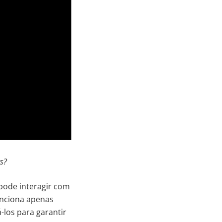
rs?
pode interagir com
funciona apenas
-los para garantir