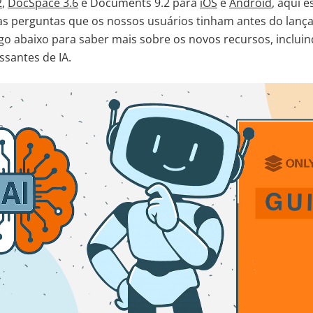
2
,
DocSpace 3.6
e Documents 9.2 para
iOS
e
Android
, aqui 
 as perguntas que os nossos usuários tinham antes do lan
tigo abaixo para saber mais sobre os novos recursos, inclu
ssantes de IA.