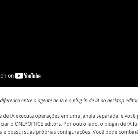
diferença entre o agente de IA e o plug-in de IA no desktop edito
 de IA executa operações em uma janela separada, e você 
iciar o ONLYOFFICE editors. Por outro lado, o plugin de IA 
s e possui suas próprias configurações. Você pode combiná