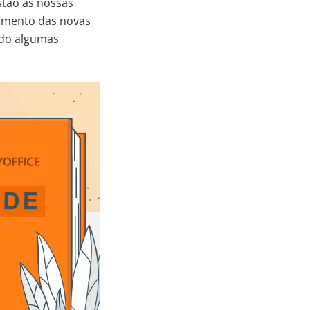
estão as nossas
çamento das novas
indo algumas