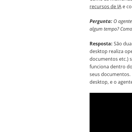
recursos de IA
e co
Pergunta:
O agente 
algum tempo? Como f
Resposta:
São duas
desktop realiza op
documentos etc.) s
funciona dentro do
seus documentos. O
desktop, e o agent