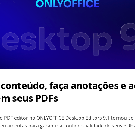
conteúdo, faça anotações e a
 em seus PDFs
do
PDF editor
no ONLYOFFICE Desktop Editors 9.1 tornou-se
erramentas para garantir a confidencialidade de seus PDF