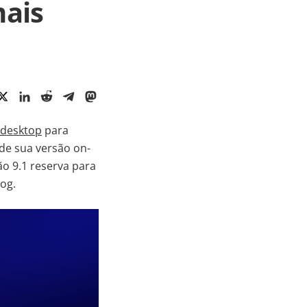
mais
 desktop
para
de sua versão on-
ão 9.1 reserva para
og.