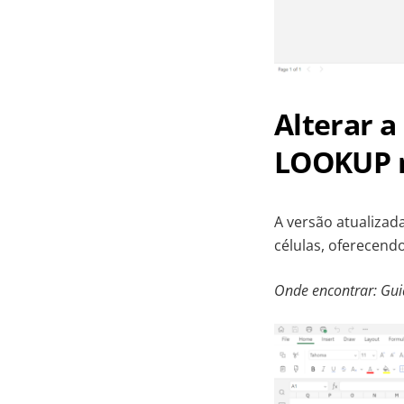
Alterar a
LOOKUP m
A versão atualizad
células, oferecend
Onde encontrar: Guia