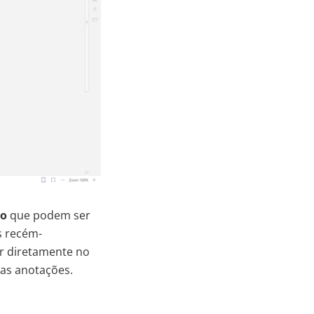
ão
que podem ser
s recém-
 diretamente no
as anotações.