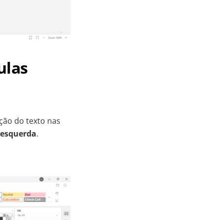
ulas
ção do texto nas
a esquerda
.