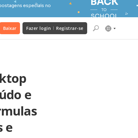
postagens especiais no
Baixar
Fazer login
Registrar-se
ktop
eúdo e
rmulas
s e