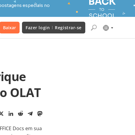
postagens especiais no
Baixar
Fazer login
Registrar-se
rique
ao OLAT
OFFICE Docs em sua