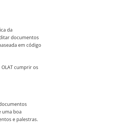
ica da
editar documentos
baseada em código
a OLAT cumprir os
s documentos
te uma boa
ntos e palestras.