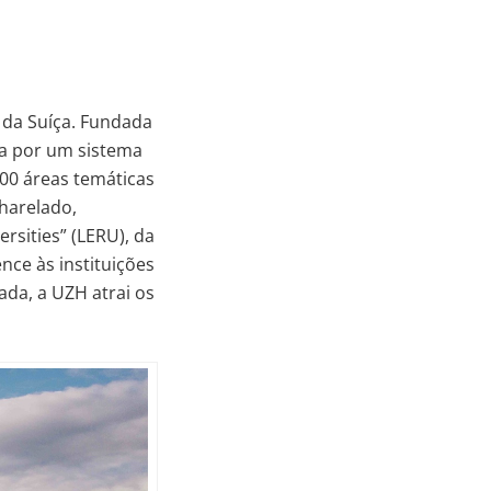
 da Suíça. Fundada
da por um sistema
00 áreas temáticas
harelado,
sities” (LERU), da
nce às instituições
ada, a UZH atrai os