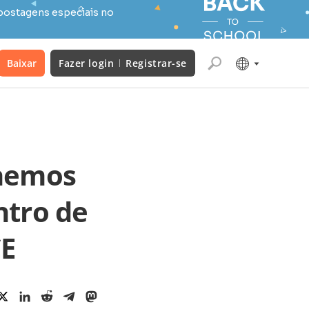
postagens especiais no
Baixar
Fazer login
Registrar-se
lhemos
ntro de
CE