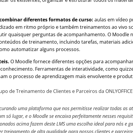
izar os existentes, organizar e estruturar todos os materia
combinar diferentes formatos de curso:
aulas em vídeo p
dizado em ritmo próprio e também treinamentos ao vivo so
cutir quaisquer perguntas de acompanhamento. O Moodle 
onteúdos de treinamento, incluindo tarefas, materiais adici
como automatizar alguns processos.
eis.
O Moodle fornece diferentes opções para acompanhar
u conhecimento. Ferramentas de interatividade, como quizz
rnam o processo de aprendizagem mais envolvente e produt
upo de Treinamento de Clientes e Parceiros da ONLYOFFICE
urando uma plataforma que nos permitisse realizar todas as at
m só lugar, e o Moodle se encaixa perfeitamente nesses requisit
ionados acima fazem deste LMS uma escolha ideal para nós e g
 treinamento de alta qualidade para nossos clientes e parceiro