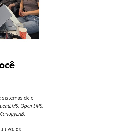
você
 sistemas de e-
TalentLMS, Open LMS,
CanopyLAB.
itivo, os