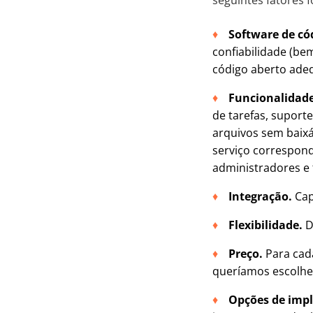
seguintes fatores 
Software de có
confiabilidade (be
código aberto ade
Funcionalidade
de tarefas, suport
arquivos sem baixá
serviço correspond
administradores e 
Integração.
Cap
Flexibilidade.
D
Preço.
Para cad
queríamos escolhe
Opções de imp