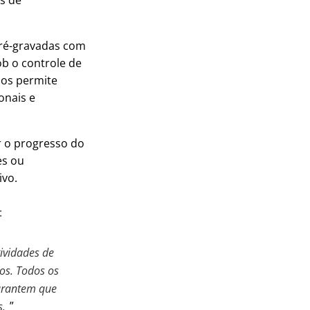
is de
ré-gravadas com
b o controle de
nos permite
onais e
 o progresso do
es ou
ivo.
:
ividades de
os. Todos os
arantem que
s.