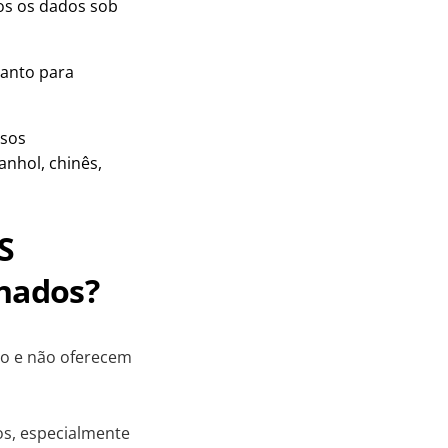
os os dados sob
uanto para
ssos
anhol, chinês,
S
onados?
to e não oferecem
os, especialmente