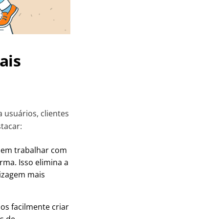
ais
 usuários, clientes
tacar:
uem trabalhar com
ma. Isso elimina a
dizagem mais
s facilmente criar