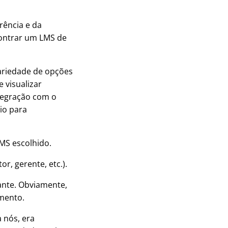
ência e da
contrar um LMS de
Variedade de opções
 visualizar
tegração com o
io para
MS escolhido.
r, gerente, etc.).
nte. Obviamente,
mento.
 nós, era