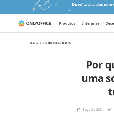
De volta às aulas com
Produtos
Enterprise
Dese
BLOG
/
PARA NEGÓCIOS
Por q
uma so
t
8 agosto 2024