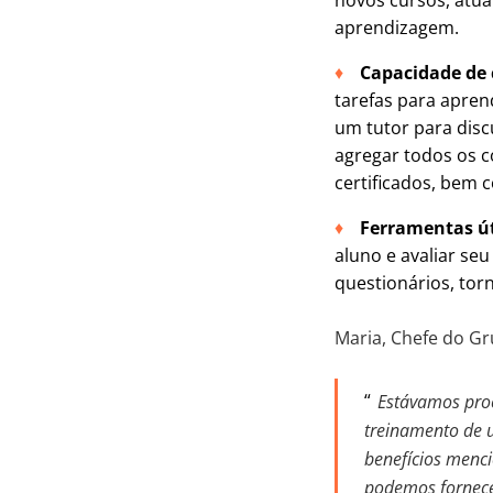
novos cursos, atual
aprendizagem.
Capacidade de 
tarefas para apren
um tutor para dis
agregar todos os c
certificados, bem 
Ferramentas út
aluno e avaliar se
questionários, to
Maria, Chefe do Gr
Estávamos proc
treinamento de u
benefícios menc
podemos fornecer