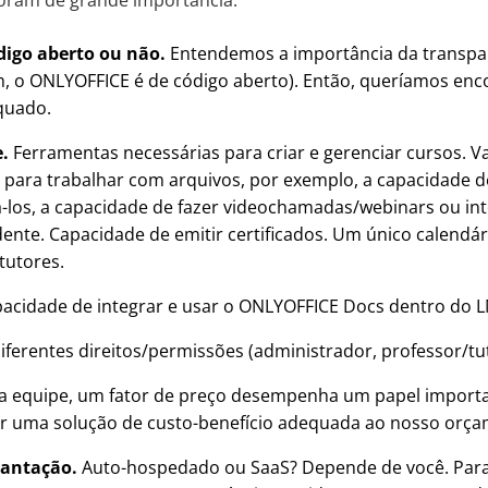
foram de grande importância:
digo aberto ou não.
Entendemos a importância da transpar
m, o ONLYOFFICE é de código aberto). Então, queríamos en
quado.
.
Ferramentas necessárias para criar e gerenciar cursos. 
e para trabalhar com arquivos, por exemplo, a capacidade de
-los, a capacidade de fazer videochamadas/webinars ou in
ente. Capacidade de emitir certificados. Um único calendár
tutores.
acidade de integrar e usar o ONLYOFFICE Docs dentro do L
iferentes direitos/permissões (administrador, professor/tuto
a equipe, um fator de preço desempenha um papel importa
r uma solução de custo-benefício adequada ao nosso orça
lantação.
Auto-hospedado ou SaaS? Depende de você. Para