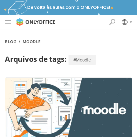
De volta às aulas com o ONLYOFFICE!
BLOG
/
MOODLE
Arquivos de tags:
#Moodle