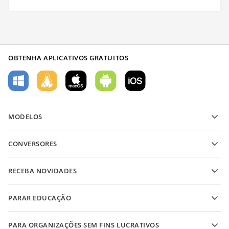
OBTENHA APLICATIVOS GRATUITOS
MODELOS
Modelos de formulário PDF
CONVERSORES
Modelos de documentos de texto
Converter arquivos de texto
Modelos de planilha
RECEBA NOVIDADES
Converter planilhas
Modelos de apresentação
Blog
Converter apresentações
PARAR EDUCAÇÃO
Converter PDFs
Para estudantes
PARA ORGANIZAÇÕES SEM FINS LUCRATIVOS