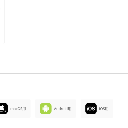
macOS用
Android用
iOS用