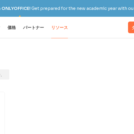
h ONLYOFFICE!
Get prepared for the new academic year with our
け
価格
パートナー
リソース
ー、