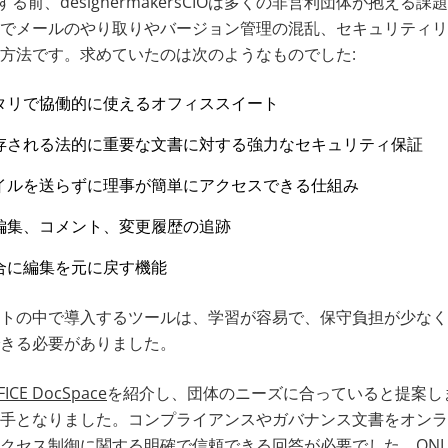
導入する前、designermakersCIOは多くの非営利団体が抱え
でメールのやり取りやバージョン管理の混乱、セキュリティリ
方法です。求めていたのは次のようなものでした:
タリで協働的に使えるオフィススイート
存される法的に重要な文書に対する強力なセキュリティ保証
イルを送らずに理事が簡単にアクセスできる仕組み
編集、コメント、変更履歴の追跡
合に編集を元に戻す機能
トの中で導入するツールは、学習が容易で、保守負担が少なく
きる必要がありました。
ICE DocSpace
を紹介し、団体のニーズに合っていると提案し
手となりました。コンプライアンスやガバナンス文書をオン
クセス制御に関する明確で信頼できる回答が必要でした。ONLYO