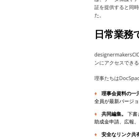
証を提供すると同時
た。
日常業務での
designermake
ンにアクセスできる
理事たちはDocSp
理事会資料の一
全員が最新バージョ
共同編集。
下書
助成金申請、広報、
安全なリンク共