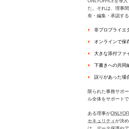
ONLYOFFICEを
た。それは、理事間
有・編集・承認する
非プロプライエ
オンラインで保
大きな添付ファ
下書きへの共同
誤りがあった場
限られた事務サポー
ル全体をサポートで
ある理事が
ONLYOFF
セキュリティ
が決め
は、データ保護やア