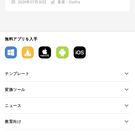
2026年07月30日
著者：Dasha
無料アプリを入手
テンプレート
PDFフォームテンプレート
変換ツール
テキスト文書テンプレート
テキストファイルの変換
スプレッドシートテンプレート
ニュース
スプレッドシートの変換
プレゼンテーションテンプレート
ブログ
スライドの変換
教育向け
PDFの変換
学生向け