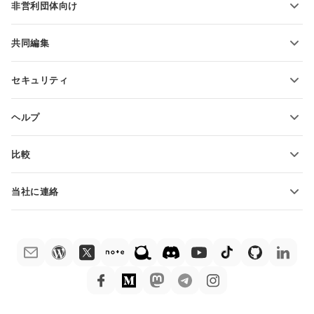
非営利団体向け
教育関係者向け
機能とツール
共同編集
無料アカウントをリクエスト
貢献者向け
セキュリティ
翻訳者向け
機能とツール
インフルエンサー向け
ヘルプ
求人情報
コミュニティ
比較
ヘルプ・センター
ONLYOFFICE Docs vs MS Office Online
ONLYOFFICEアカデミー
当社に連絡
ONLYOFFICE Docs vs Google Docs
ウェビナー
販売に関する質問
sales@onlyoffice.com
ONLYOFFICE Docs vs Zoho Docs
ホワイト ペーパー
パートナー事業に関する質問
partners@onlyoffice.com
ONLYOFFICE Docs vs LibreOffice
サポートお問い合わせフォーム
プレスリリースに関する質問
press@onlyoffice.com
ONLYOFFICE Docs vs WPS
デモ注文
折返し電話をリクエスト
ONLYOFFICE Docs vs Adobe Acrobat
法律情報
ONLYOFFICE Docs vs Hancom