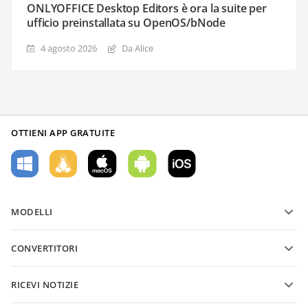
ONLYOFFICE Desktop Editors è ora la suite per
ufficio preinstallata su OpenOS/bNode
4 agosto 2026
Da Alice
OTTIENI APP GRATUITE
MODELLI
Modelli di moduli PDF
CONVERTITORI
Modelli di documenti di testo
Converti file di testo
Modelli di fogli di calcolo
RICEVI NOTIZIE
Converti fogli di calcolo
Modelli di presentazioni