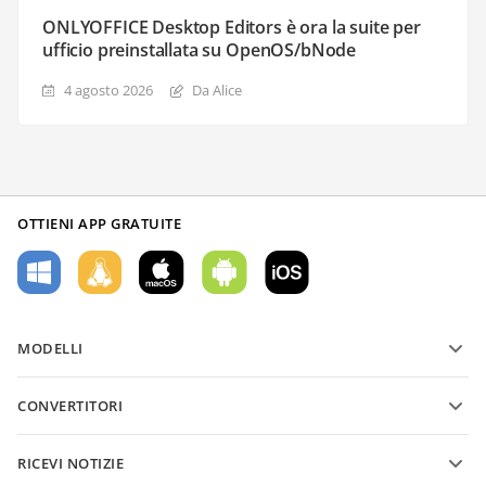
ONLYOFFICE Desktop Editors è ora la suite per
ufficio preinstallata su OpenOS/bNode
4 agosto 2026
Da Alice
OTTIENI APP GRATUITE
MODELLI
Modelli di moduli PDF
CONVERTITORI
Modelli di documenti di testo
Converti file di testo
Modelli di fogli di calcolo
RICEVI NOTIZIE
Converti fogli di calcolo
Modelli di presentazioni