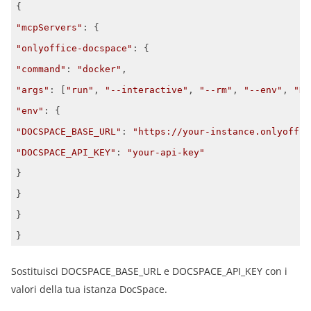
"mcpServers"
"onlyoffice-docspace"
"command"
: 
"docker"
"args"
: [
"run"
, 
"--interactive"
, 
"--rm"
, 
"--env"
, 
"DO
"env"
"DOCSPACE_BASE_URL"
: 
"https://your-instance.onlyoffic
"DOCSPACE_API_KEY"
: 
"your-api-key"
}
Sostituisci DOCSPACE_BASE_URL e DOCSPACE_API_KEY con i
valori della tua istanza DocSpace.