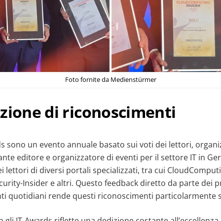
Foto fornite da Medienstürmer
zione di riconoscimenti
ds sono un evento annuale basato sui voti dei lettori, organi
te editore e organizzatore di eventi per il settore IT in Ge
i lettori di diversi portali specializzati, tra cui CloudComput
curity-Insider e altri. Questo feedback diretto da parte dei p
nti quotidiani rende questi riconoscimenti particolarmente si
n gli IT-Awards riflette una dedizione costante all’eccellenza