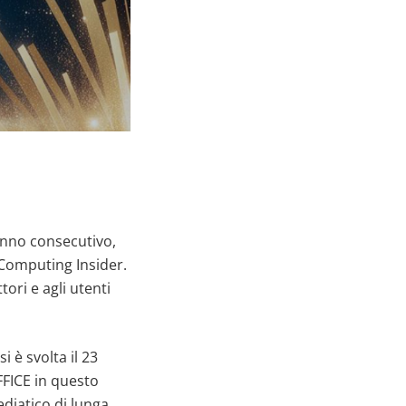
 anno consecutivo,
Computing Insider.
tori e agli utenti
i è svolta il 23
FFICE in questo
diatico di lunga