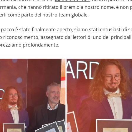
Germania, che hanno ritirato il premio a nostro nome, e no
verli come parte del nostro team globale.
pacco è stato finalmente aperto, siamo stati entusiasti di sco
riconoscimento, assegnato dai lettori di uno dei principali 
prezziamo profondamente.