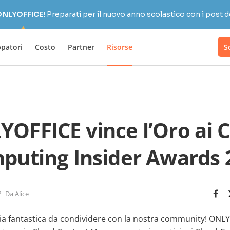
 ONLYOFFICE!
Preparati per il nuovo anno scolastico con i post d
ppatori
Costo
Partner
Risorse
S
OFFICE vince l’Oro ai 
puting Insider Awards 
Da Alice
a fantastica da condividere con la nostra community! ONLYO