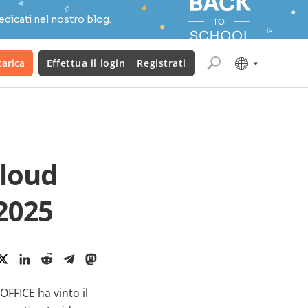
edicati nel nostro blog.
carica
Effettua il login
Registrati
Cloud
2025
FFICE ha vinto il