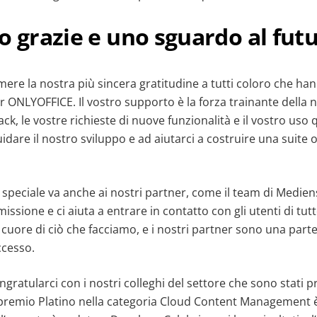
o grazie e uno sguardo al fut
re la nostra più sincera gratitudine a tutti coloro che han
 ONLYOFFICE. Il vostro supporto è la forza trainante della 
ack, le vostre richieste di nuove funzionalità e il vostro uso
uidare il nostro sviluppo e ad aiutarci a costruire una suite 
speciale va anche ai nostri partner, come il team di Medie
issione e ci aiuta a entrare in contatto con gli utenti di tut
 cuore di ciò che facciamo, e i nostri partner sono una parte
ccesso.
ratularci con i nostri colleghi del settore che sono stati p
l premio Platino nella categoria Cloud Content Management 