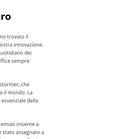
uro
no trovato il
nostra innovazione.
 quotidiano dei
office sempre
nstürmer, che
to il mondo. La
 essenziale della
remiati insieme a
è stato assegnato a