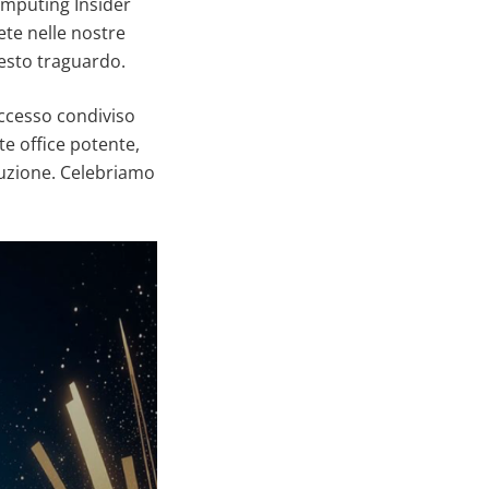
omputing Insider
ete nelle nostre
esto traguardo.
uccesso condiviso
te office potente,
oluzione. Celebriamo