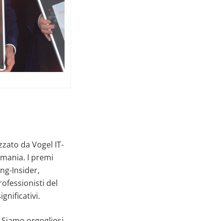
zzato da Vogel IT-
rmania. I premi
ing-Insider,
rofessionisti del
gnificativi.
. Siamo orgogliosi