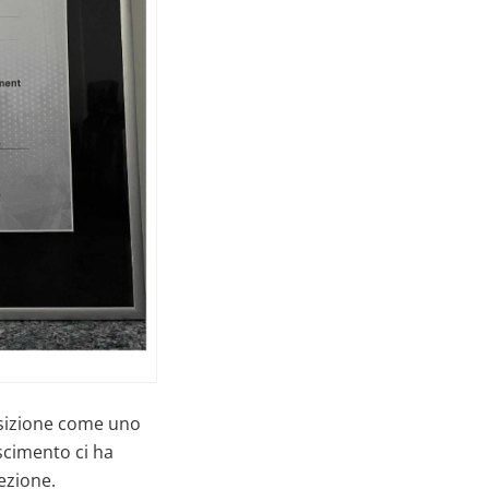
osizione come uno
scimento ci ha
cezione.