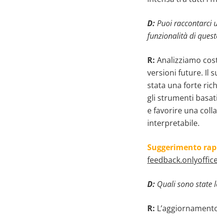
D:
Puoi raccontarci 
funzionalità di que
R:
Analizziamo costa
versioni future. Il 
stata una forte ri
gli strumenti basati
e favorire una coll
interpretabile.
Suggerimento rap
feedback.onlyoffic
D:
Quali sono state l
R:
L’aggiornamento 