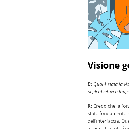
Visione g
D:
Qual è stata la vi
negli obiettivi a lun
R:
Credo che la for
stata fondamentale
dell’interfaccia. 
intensa tra tutti i