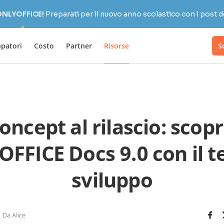
 ONLYOFFICE!
Preparati per il nuovo anno scolastico con i post d
ppatori
Costo
Partner
Risorse
S
oncept al rilascio: sco
FFICE Docs 9.0 con il t
sviluppo
Da Alice