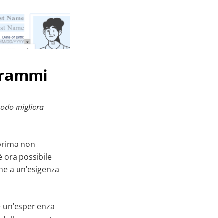
agrammi
modo migliora
 prima non
è ora possibile
he a un’esigenza
e un’esperienza