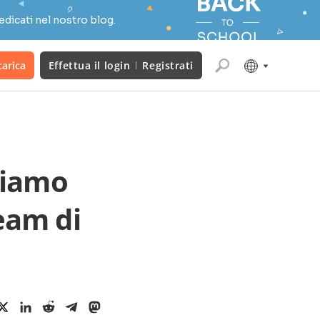
edicati nel nostro blog.
carica
Effettua il login
Registrati
priamo
eam di