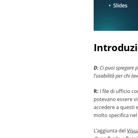
Introduzi
D:
Ci puoi spiegare p
l’usabilità per chi l
R:
I file di uffici
potevano essere vis
accedere a questi 
molto specifica nel
L’aggiunta del
Visu