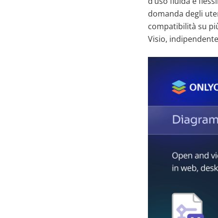
d’uso fluida e fles
domanda degli uten
compatibilità su pi
Visio, indipendente