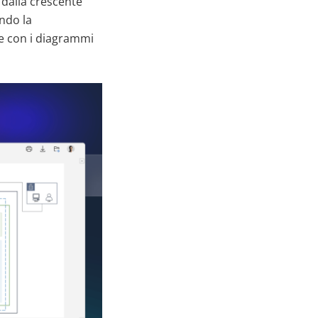
 dalla crescente
ndo la
te con i diagrammi