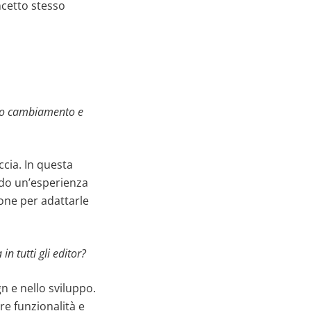
ncetto stesso
esto cambiamento e
cia. In questa
ndo un’esperienza
one per adattarle
in tutti gli editor?
n e nello sviluppo.
re funzionalità e