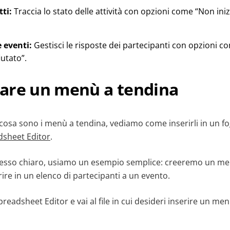
ti:
Traccia lo stato delle attività con opzioni come “Non inizi
 eventi:
Gestisci le risposte dei partecipanti con opzioni 
iutato”.
are un menù a tendina
osa sono i menù a tendina, vediamo come inserirli in un f
sheet Editor
.
cesso chiaro, usiamo un esempio semplice: creeremo un me
rire in un elenco di partecipanti a un evento.
eadsheet Editor e vai al file in cui desideri inserire un me