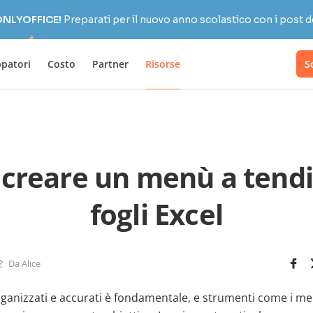
 ONLYOFFICE!
Preparati per il nuovo anno scolastico con i post d
ppatori
Costo
Partner
Risorse
S
creare un menù a tendi
fogli Excel
Da Alice
rganizzati e accurati è fondamentale, e strumenti come i m