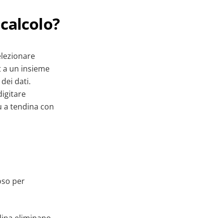
 calcolo?
elezionare
ut a un insieme
dei dati.
digitare
ù a tendina con
oso per