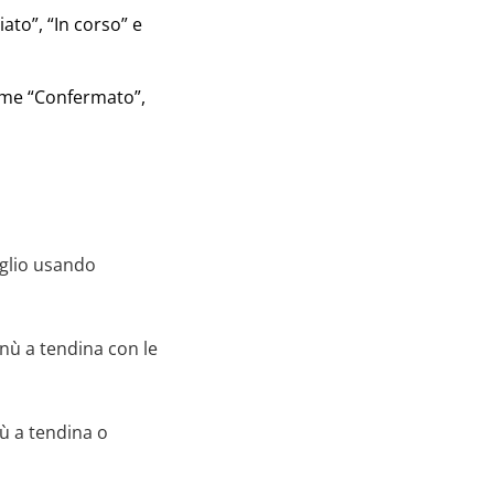
ato”, “In corso” e
come “Confermato”,
oglio usando
nù a tendina con le
nù a tendina o