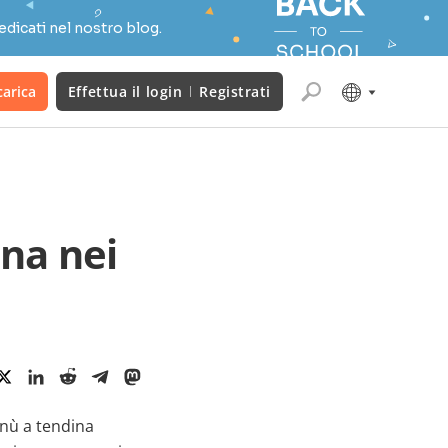
edicati nel nostro blog.
carica
Effettua il login
Registrati
na nei
enù a tendina