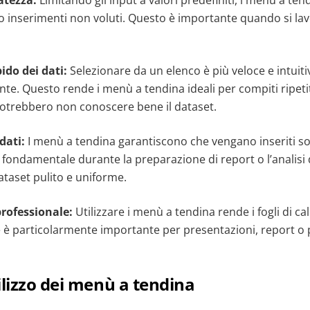
atezza:
Limitando gli input a valori predefiniti, i menù a te
 o inserimenti non voluti. Questo è importante quando si la
ido dei dati:
Selezionare da un elenco è più veloce e intuiti
e. Questo rende i menù a tendina ideali per compiti ripetit
potrebbero non conoscere bene il dataset.
 dati:
I menù a tendina garantiscono che vengano inseriti solo
ondamentale durante la preparazione di report o l’analisi de
ataset pulito e uniforme.
professionale:
Utilizzare i menù a tendina rende i fogli di ca
he è particolarmente importante per presentazioni, report o 
ilizzo dei menù a tendina