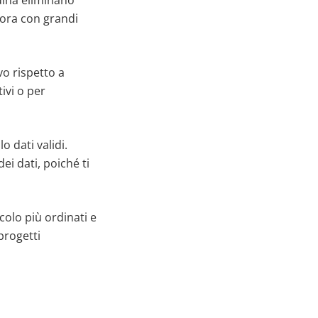
ndina eliminano
vora con grandi
vo rispetto a
ivi o per
 dati validi.
i dati, poiché ti
lcolo più ordinati e
progetti