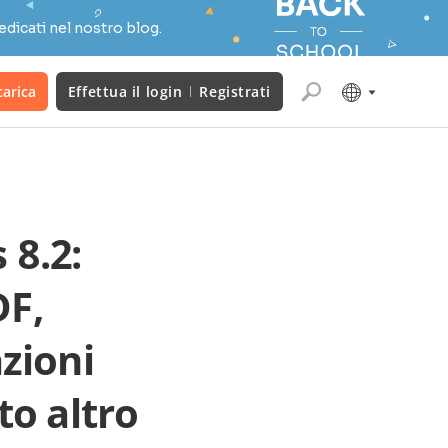
edicati nel nostro blog.
carica
Effettua il login
Registrati
 8.2:
DF,
azioni
to altro