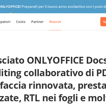
 ONLYOFFICE!
Preparati per il nuovo anno scolastico con i post d
ppatori
Costo
Partner
Risorse
S
sciato ONLYOFFICE Docs
iting collaborativo di P
faccia rinnovata, prest
zate, RTL nei fogli e mol