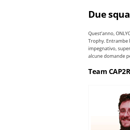
Due squa
Quest’anno, ONLYOF
Trophy. Entrambe l
impegnativo, super
alcune domande per
Team CAP2