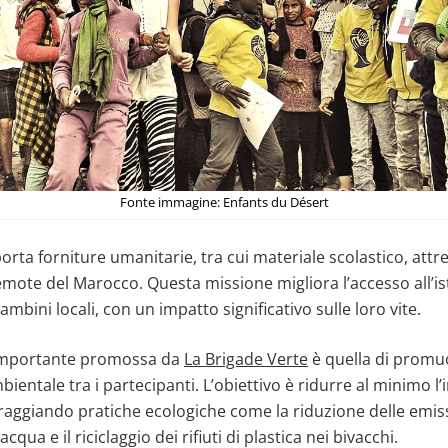
Fonte immagine: Enfants du Désert
rta forniture umanitarie, tra cui materiale scolastico, attr
mote del Marocco. Questa missione migliora l’accesso all’is
 bambini locali, con un impatto significativo sulle loro vite.
a importante promossa da
La Brigade Verte
è quella di promu
entale tra i partecipanti. L’obiettivo è ridurre al minimo l’
raggiando pratiche ecologiche come la riduzione delle emiss
cqua e il riciclaggio dei rifiuti di plastica nei bivacchi.