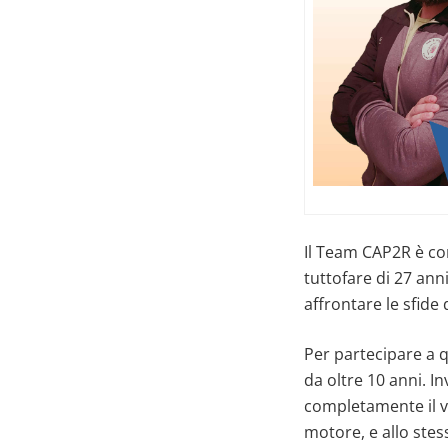
Il Team CAP2R è co
tuttofare di 27 ann
affrontare le sfide
Per partecipare a 
da oltre 10 anni. I
completamente il v
motore, e allo stes