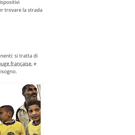
ispositivi
er trovare la strada
enti: si tratta di
ouge française
, e
 bisogno.