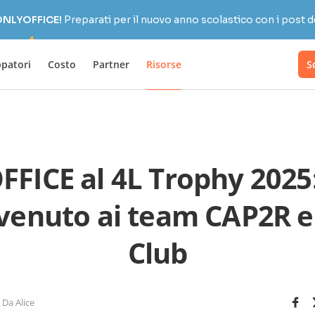
 ONLYOFFICE!
Preparati per il nuovo anno scolastico con i post d
ppatori
Costo
Partner
Risorse
S
FICE al 4L Trophy 2025
nvenuto ai team CAP2R e
Club
Da Alice