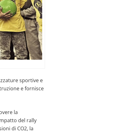
ezzature sportive e
truzione e fornisce
overe la
impatto del rally
ioni di CO2, la