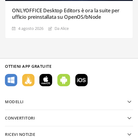
ONLYOFFICE Desktop Editors è ora la suite per
ufficio preinstallata su OpenOS/bNode
4 agosto 2026
Da Alice
OTTIENI APP GRATUITE
MODELLI
Modelli di moduli PDF
CONVERTITORI
Modelli di documenti di testo
Converti file di testo
Modelli di fogli di calcolo
RICEVI NOTIZIE
Converti fogli di calcolo