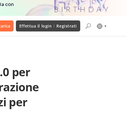
ia con
carica
Effettua il login
Registrati
.0 per
razione
zi per
o