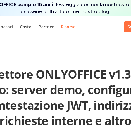
FFICE compie 16 anni!
Festeggia con noi la nostra stor
una serie di 16 articoli nel nostro blog.
ppatori
Costo
Partner
Risorse
S
ttore ONLYOFFICE v1.3
o: server demo, configu
intestazione JWT, indiriz
richieste interne e altr