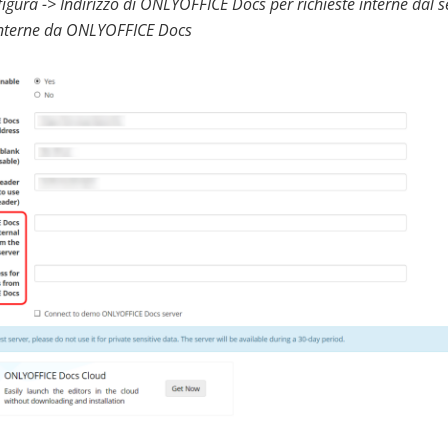
figura -> Indirizzo di ONLYOFFICE Docs per richieste interne dal se
 interne da ONLYOFFICE Docs