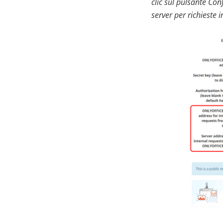
clic sul pulsante Con
server per richieste