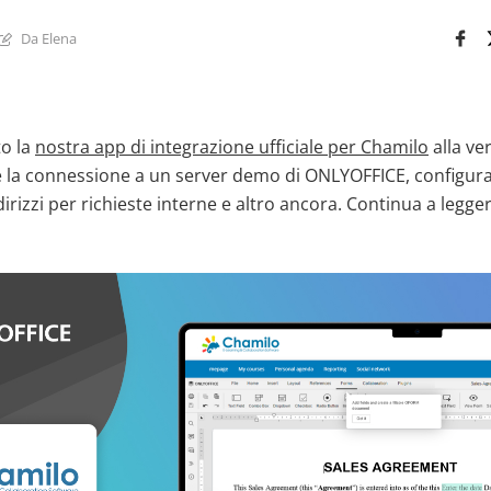
Da Elena
o la
nostra app di integrazione ufficiale per Chamilo
alla ve
 la connessione a un server demo di ONLYOFFICE, configurar
irizzi per richieste interne e altro ancora. Continua a legger