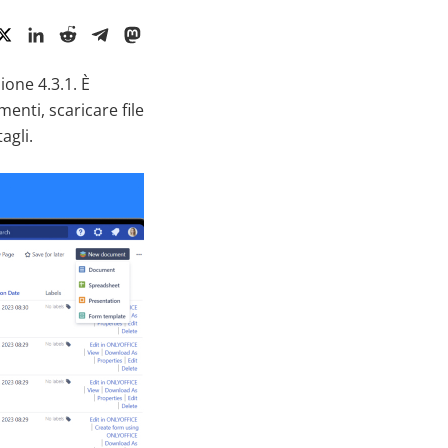
one 4.3.1. È
enti, scaricare file
agli.