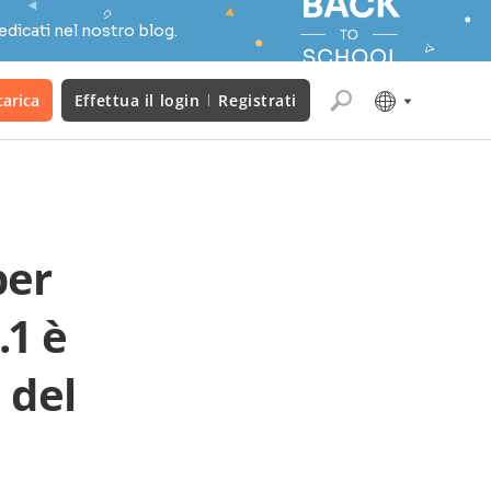
edicati nel nostro blog.
carica
Effettua il login
Registrati
per
.1 è
 del