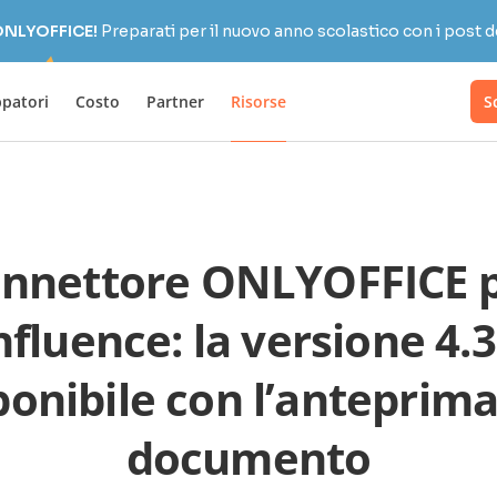
 ONLYOFFICE!
Preparati per il nuovo anno scolastico con i post d
ppatori
Costo
Partner
Risorse
S
nnettore ONLYOFFICE 
fluence: la versione 4.3
ponibile con l’anteprima
documento