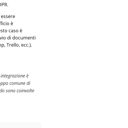
DPR.
ò essere
icio è
esto caso è
nvio di documenti
 Trello, ecc.).
integrazione è
roppo comune di
ndo sono coinvolte