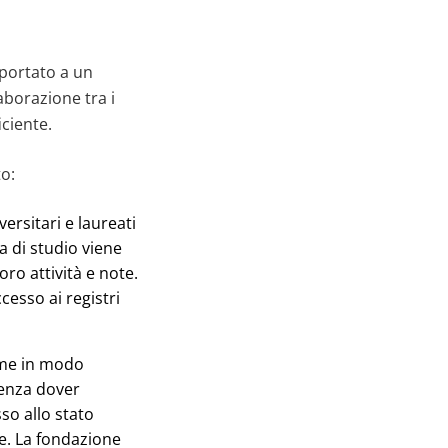
portato a un
aborazione tra i
iciente.
to:
ersitari e laureati
a di studio viene
oro attività e note.
cesso ai registri
eme in modo
senza dover
so allo stato
re. La fondazione