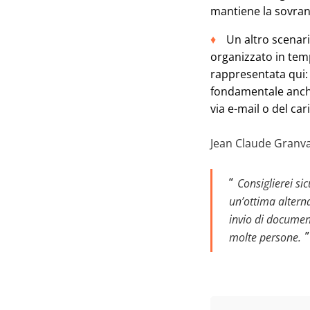
mantiene la sovrani
Un altro scenari
organizzato in tem
rappresentata qui: 
fondamentale anche 
via e-mail o del c
Jean Claude Granva
Consiglierei s
un’ottima altern
invio di documen
molte persone.