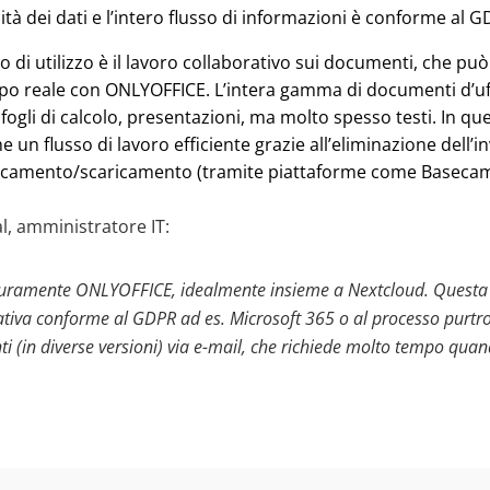
tà dei dati e l’intero flusso di informazioni è conforme al G
o di utilizzo è il lavoro collaborativo sui documenti, che pu
po reale con ONLYOFFICE. L’intera gamma di documenti d’uff
fogli di calcolo, presentazioni, ma molto spesso testi. In qu
un flusso di lavoro efficiente grazie all’eliminazione dell’i
aricamento/scaricamento (tramite piattaforme come Basecamp,
l, amministratore IT:
icuramente ONLYOFFICE, idealmente insieme a Nextcloud. Questa 
ativa conforme al GDPR ad es. Microsoft 365 o al processo purt
ti (in diverse versioni) via e-mail, che richiede molto tempo qua