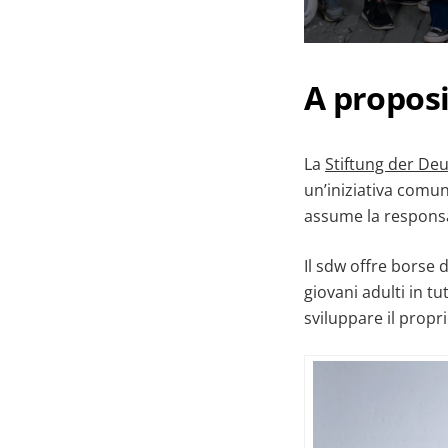
A propos
La
Stiftung der De
un’iniziativa comuni
assume la responsab
Il sdw offre borse 
giovani adulti in t
sviluppare il prop