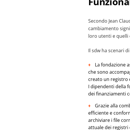
Funzional
Secondo Jean Clau
cambiamento signif
loro utenti e quell
Il sdw ha scenari d
La fondazione as
che sono accompagn
creato un registro 
I dipendenti della 
dei finanziamenti c
Grazie alla com
efficiente e confor
archiviare i file c
attuale dei registr