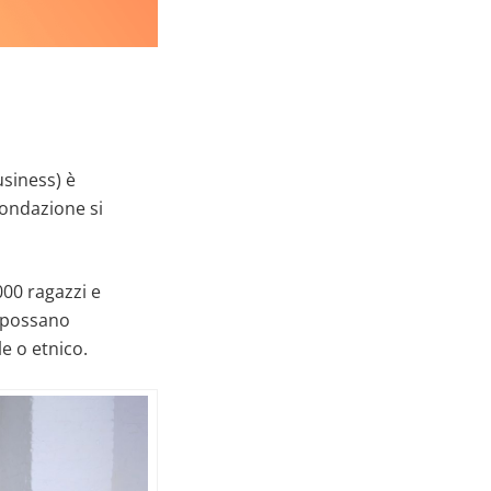
siness) è
 fondazione si
000 ragazzi e
e possano
e o etnico.