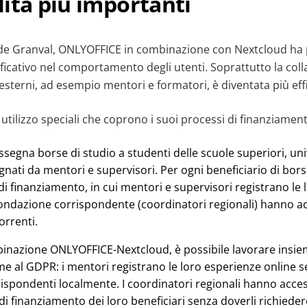
ità più importanti
de Granval, ONLYOFFICE in combinazione con Nextcloud ha 
icativo nel comportamento degli utenti. Soprattutto la coll
i esterni, ad esempio mentori e formatori, è diventata più eff
i utilizzo speciali che coprono i suoi processi di finanziamen
segna borse di studio a studenti delle scuole superiori, univ
ati da mentori e supervisori. Per ogni beneficiario di bors
di finanziamento, in cui mentori e supervisori registrano le l
fondazione corrispondente (coordinatori regionali) hanno ac
orrenti.
binazione ONLYOFFICE-Nextcloud, è possibile lavorare insi
me al GDPR: i mentori registrano le loro esperienze online 
orrispondenti localmente. I coordinatori regionali hanno acces
i di finanziamento dei loro beneficiari senza doverli richiede