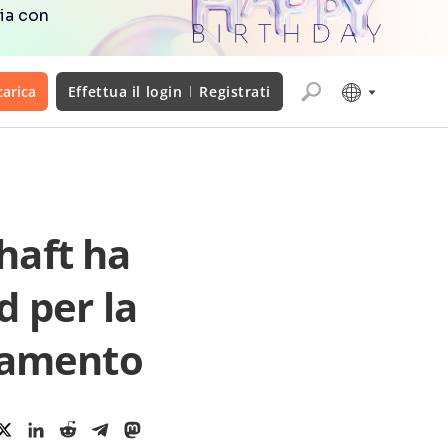
ia con
carica
Effettua il login
Registrati
haft ha
 per la
ziamento