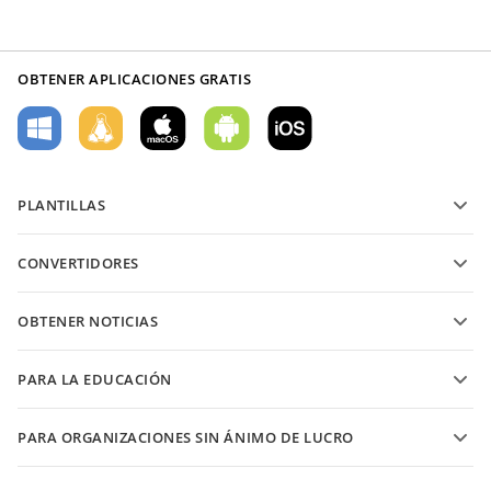
OBTENER APLICACIONES GRATIS
PLANTILLAS
Plantillas de formularios PDF
CONVERTIDORES
Plantillas de documentos de texto
Convierte archivos de texto
Plantillas de hojas de cálculo
OBTENER NOTICIAS
Convierte hojas de cálculo
Plantillas de presentaciones
Blog
Convierte presentaciones
PARA LA EDUCACIÓN
Convierte PDFs
Para estudiantes
PARA ORGANIZACIONES SIN ÁNIMO DE LUCRO
Para educadores
Características y herramientas