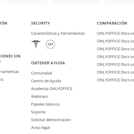
IÓN
SECURITY
COMPARACIÓN
Características y herramientas
ONLYOFFICE Docs vs 
ONLYOFFICE Docs vs
ONLYOFFICE Docs vs
IONES SIN
ONLYOFFICE Docs vs 
O
OBTENER AYUDA
ONLYOFFICE Docs v
erramientas
ONLYOFFICE Docs vs
Comunidad
is
ONLYOFFICE Docs v
Centro de Ayuda
Academia ONLYOFFICE
Webinars
Papeles blancos
Soporte
Solicitar demostración
Aviso legal