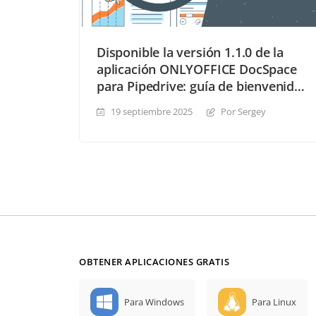
Disponible la versión 1.1.0 de la
aplicación ONLYOFFICE DocSpace
para Pipedrive: guía de bienvenida
actualizada, salas públicas
19 septiembre 2025
Por Sergey
predeterminadas, selección del tipo
de sala y mucho más
OBTENER APLICACIONES GRATIS
Para Windows
Para Linux