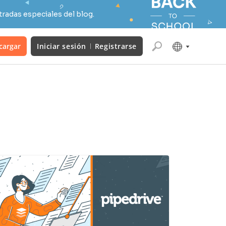
radas especiales del blog.
cargar
Iniciar sesión
Registrarse