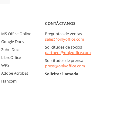
CONTÁCTANOS
MS Office Online
Preguntas de ventas
sales@onlyoffice.com
 Google Docs
Solicitudes de socios
 Zoho Docs
partners@onlyoffice.com
LibreOffice
Solicitudes de prensa
s WPS
press@onlyoffice.com
 Adobe Acrobat
Solicitar llamada
s Hancom