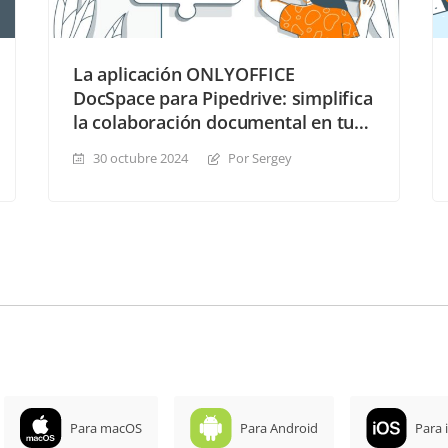
La aplicación ONLYOFFICE
DocSpace para Pipedrive: simplifica
la colaboración documental en tus
acuerdos
30 octubre 2024
Por Sergey
Para macOS
Para Android
Para 