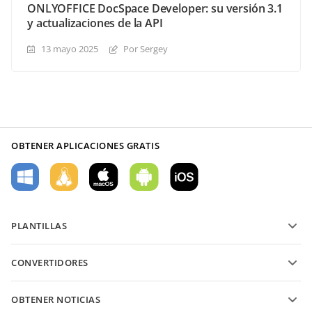
ONLYOFFICE DocSpace Developer: su versión 3.1
y actualizaciones de la API
13 mayo 2025
Por Sergey
OBTENER APLICACIONES GRATIS
PLANTILLAS
Plantillas de formularios PDF
CONVERTIDORES
Plantillas de documentos de texto
Convierte archivos de texto
Plantillas de hojas de cálculo
OBTENER NOTICIAS
Convierte hojas de cálculo
Plantillas de presentaciones