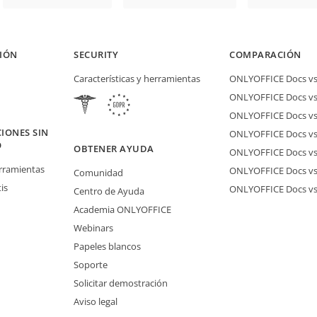
IÓN
SECURITY
COMPARACIÓN
Características y herramientas
ONLYOFFICE Docs vs 
ONLYOFFICE Docs vs
ONLYOFFICE Docs vs
IONES SIN
ONLYOFFICE Docs vs 
O
OBTENER AYUDA
ONLYOFFICE Docs v
erramientas
ONLYOFFICE Docs vs
Comunidad
is
ONLYOFFICE Docs v
Centro de Ayuda
Academia ONLYOFFICE
Webinars
Papeles blancos
Soporte
Solicitar demostración
Aviso legal