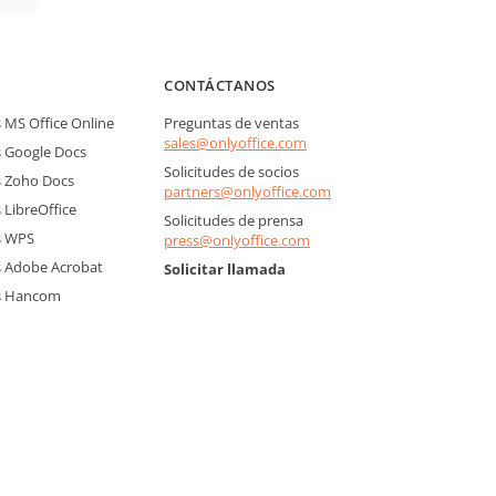
CONTÁCTANOS
MS Office Online
Preguntas de ventas
sales@onlyoffice.com
 Google Docs
Solicitudes de socios
 Zoho Docs
partners@onlyoffice.com
LibreOffice
Solicitudes de prensa
s WPS
press@onlyoffice.com
 Adobe Acrobat
Solicitar llamada
s Hancom