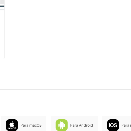
Para macOS
Para Android
Para 