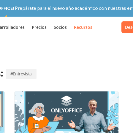
OFFICE!
Prepárate para el nuevo año académico con nuestras ent
arrolladores
Precios
Socios
Recursos
Des
s:
#Entrevista