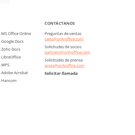
CONTÁCTANOS
MS Office Online
Preguntas de ventas
sales@onlyoffice.com
 Google Docs
Solicitudes de socios
 Zoho Docs
partners@onlyoffice.com
LibreOffice
Solicitudes de prensa
s WPS
press@onlyoffice.com
 Adobe Acrobat
Solicitar llamada
s Hancom