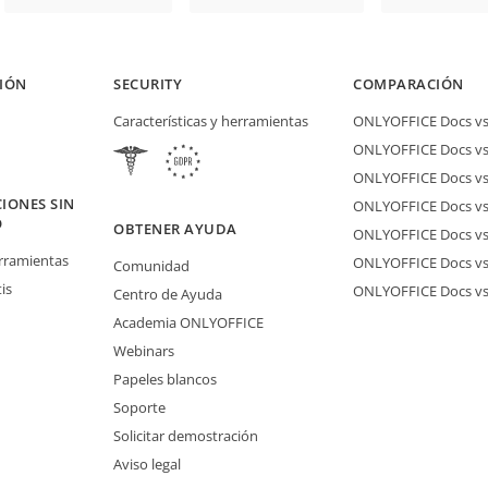
IÓN
SECURITY
COMPARACIÓN
Características y herramientas
ONLYOFFICE Docs vs 
ONLYOFFICE Docs vs
ONLYOFFICE Docs vs
IONES SIN
ONLYOFFICE Docs vs 
O
OBTENER AYUDA
ONLYOFFICE Docs v
erramientas
ONLYOFFICE Docs vs
Comunidad
is
ONLYOFFICE Docs v
Centro de Ayuda
Academia ONLYOFFICE
Webinars
Papeles blancos
Soporte
Solicitar demostración
Aviso legal