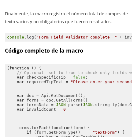
Finalmente, la macro registra el número total de campos de
texto vacíos y no obligatorios que fueron resaltados.
console
.log(
"Form Field Validator complete. "
 + inval
Código completo de la macro
(
function
 (
) 
// Optional: set to true to check only fields wit
var
 checkSpecificTip = 
false
var
 requiredTipText = 
"Please enter your second a
var
var
var
 formsData = 
JSON
.parse(
JSON
var
 invalidCount = 
0
    forms.forEach(
function
(
form
) 
if
 (form.GetFormType() === 
"textForm"
var