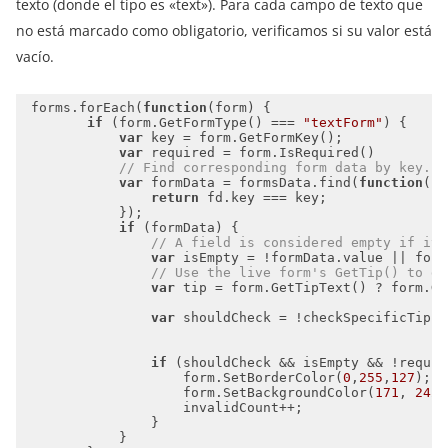
texto (donde el tipo es «text»). Para cada campo de texto que
no está marcado como obligatorio, verificamos si su valor está
vacío.
 forms.forEach(
function
(
form
) 
if
 (form.GetFormType() === 
"textForm"
var
var
// Find corresponding form data by key.
var
 formData = formsData.find(
function
(
fd
return
if
// A field is considered empty if its
var
 isEmpty = !formData.value || form
// Use the live form's GetTip() to ge
var
 tip = form.GetTipText() ? form.Ge
var
if
                    form.SetBorderColor(
0
,
255
,
127
); 
/
                    form.SetBackgroundColor(
171
, 
242
,