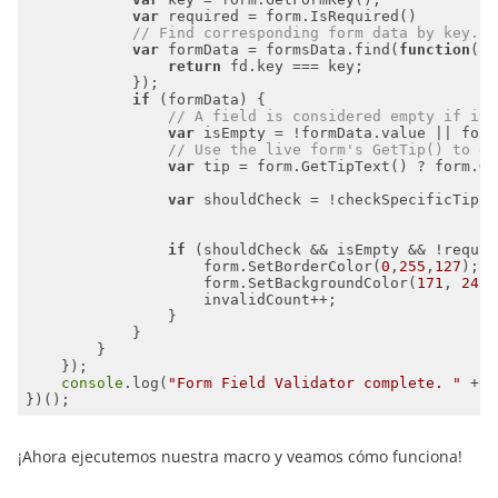
var
// Find corresponding form data by key.
var
 formData = formsData.find(
function
(
fd
return
if
// A field is considered empty if its
var
 isEmpty = !formData.value || form
// Use the live form's GetTip() to ge
var
 tip = form.GetTipText() ? form.Ge
var
if
                    form.SetBorderColor(
0
,
255
,
127
); 
/
                    form.SetBackgroundColor(
171
, 
242
,
console
.log(
"Form Field Validator complete. "
 + i
¡Ahora ejecutemos nuestra macro y veamos cómo funciona!