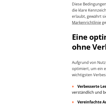
Diese Bedingunge
die klare Kennzeic
erlaubt, gewährt s
Markenrichtlinie
ge
Eine opt
ohne Ver
Aufgrund von Nutz
optimiert, um ein 
wichtigsten Verbe
Verbesserte Le
verständlich und be
Vereinfachte A