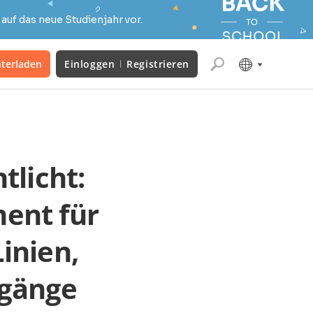
auf das neue Studienjahr vor.
terladen
Einloggen
Registrieren
tlicht:
ent für
Linien,
rgänge