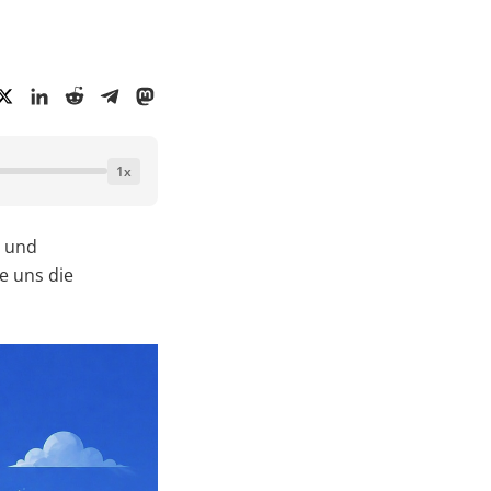
1
x
n und
e uns die