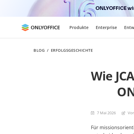
ONLYOFFICE wir
Produkte
Enterprise
Entw
BLOG
/
ERFOLGSGESCHICHTE
Wie JC
ON
7 Mai 2026
Von
Für missionsorient