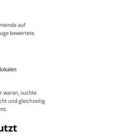
meinde auf
euge bewertete,
 lokalen
r waren, suchte
ht und gleichzeitig
mt.
utzt