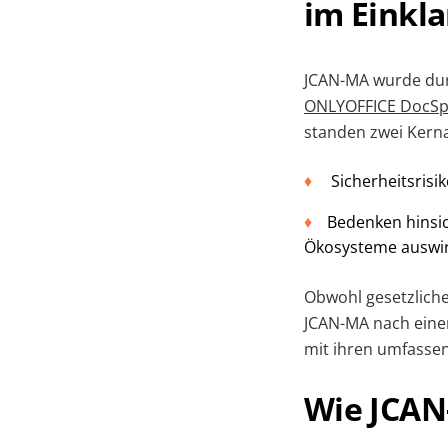
im Einkl
JCAN-MA wurde dur
ONLYOFFICE DocSp
standen zwei Kerna
Sicherheitsris
Bedenken hinsich
Ökosysteme auswir
Obwohl gesetzlich
JCAN-MA nach einer
mit ihren umfassen
Wie JCAN