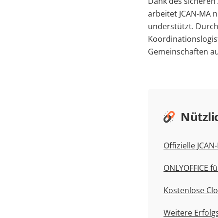
Dank des sicheren 
arbeitet JCAN-MA n
understützt. Durch
Koordinationslogis
Gemeinschaften auf
Nützli
Offizielle JCA
ONLYOFFICE fü
Kostenlose Cl
Weitere Erfolg