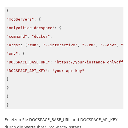
"mcpServers"
"onlyoffice-docspace"
"command"
: 
"docker"
"args"
: [
"run"
, 
"--interactive"
, 
"--rm"
, 
"--env"
, 
"DO
"env"
"DOCSPACE_BASE_URL"
: 
"https://your-instance.onlyoffic
"DOCSPACE_API_KEY"
: 
"your-api-key"
}
Ersetzen Sie DOCSPACE_BASE_URL und DOCSPACE_API_KEY
durch die Werte Ihrer DocSpace-Instanz.