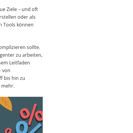
e Ziele – und oft
stellen oder als
en Tools können
mplizieren sollte.
igenter zu arbeiten,
sem Leitfaden
– von
f bis hin zu
m mehr.