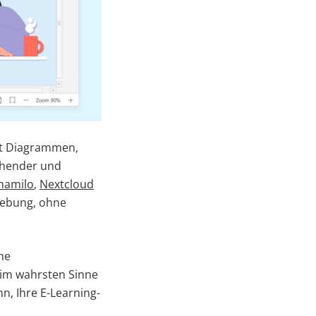
it Diagrammen,
chender und
hamilo
,
Nextcloud
gebung, ohne
ne
 im wahrsten Sinne
n, Ihre E-Learning-