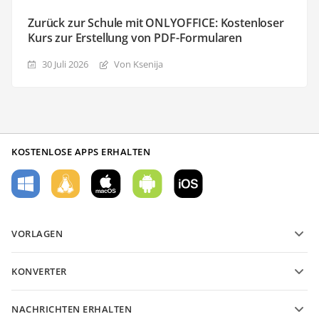
Zurück zur Schule mit ONLYOFFICE: Kostenloser
Kurs zur Erstellung von PDF-Formularen
30 Juli 2026
Von Ksenija
KOSTENLOSE APPS ERHALTEN
VORLAGEN
PDF-Formularvorlagen
KONVERTER
Vorlagen für Textdokumente
Konvertieren Sie Textdateien
Vorlagen für Tabellenkalkulationen
NACHRICHTEN ERHALTEN
Konvertieren Sie Tabellenkalkulationen
Vorlagen für Präsentationen