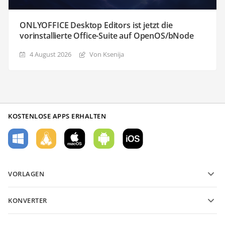
ONLYOFFICE Desktop Editors ist jetzt die
vorinstallierte Office-Suite auf OpenOS/bNode
4 August 2026
Von Ksenija
KOSTENLOSE APPS ERHALTEN
VORLAGEN
PDF-Formularvorlagen
KONVERTER
Vorlagen für Textdokumente
Konvertieren Sie Textdateien
Vorlagen für Tabellenkalkulationen