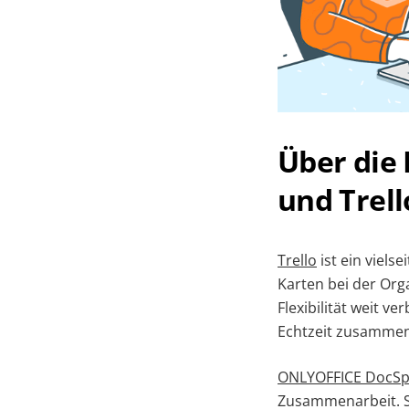
Über die
und Trell
Trello
ist ein viels
Karten bei der Orga
Flexibilität weit v
Echtzeit zusammenz
ONLYOFFICE DocSp
Zusammenarbeit. Si