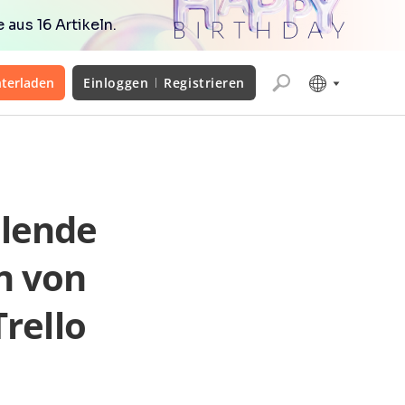
aus 16 Artikeln.
terladen
Einloggen
Registrieren
olende
n von
rello