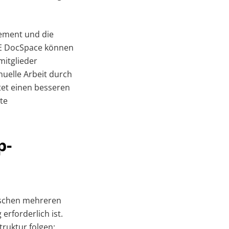
ement und die
CE DocSpace können
mitglieder
nuelle Arbeit durch
tet einen besseren
nte
p-
wischen mehreren
rforderlich ist.
truktur folgen: