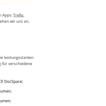
en Apps:
Trello
,
 sehen wir uns an,
ie leistungsstarken
n
für verschiedene
ICE DocSpace;
Räumen;
äumen;