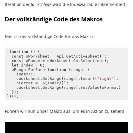
Iteration der
for-Schleife
wird die Indexvariable inkrementiert.
Der vollständige Code des Makros
Hier ist der vollständige Code für das Makro:
(
function
 (
) 
const
const
let
 index = 
0
  oRange.ForEach(
function
 (
range
) 
    oWorksheet.GetRange(range).Insert(
"right"
    oFormat = 
`
${index}
)`
Führen wir nun unser Makro aus, um es in Aktion zu sehen!