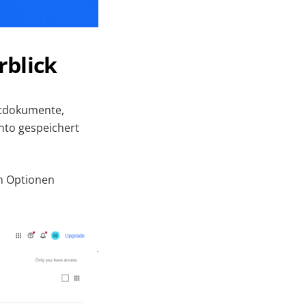
rblick
xtdokumente,
nto gespeichert
en Optionen