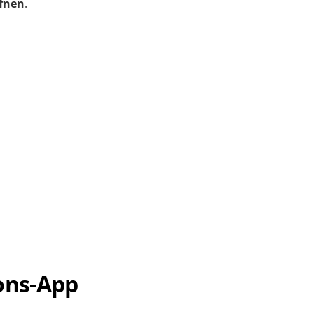
fnen
.
ons-App