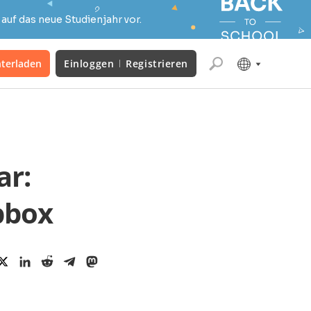
auf das neue Studienjahr vor.
terladen
Einloggen
Registrieren
ar:
pbox