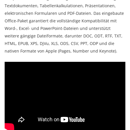
Textdokumenten, Tabellenkalkulationen, Präsentationen,
elektronischen Formularen und PDF-Dateien. Das eingebaute
Office-Paket garantiert die vollständige Kompatibilität mit
Word-, Excel- und PowerPoint-Dateien und unterstützt
weitere gängige Dateiformate, darunter DOC, ODT, RTF, TXT,
HTML, EPUB, XPS, DjVu, XLS, ODS, CSV, PPT, ODP und die
nativen Formate von Apple (Pages, Number und Keynote).