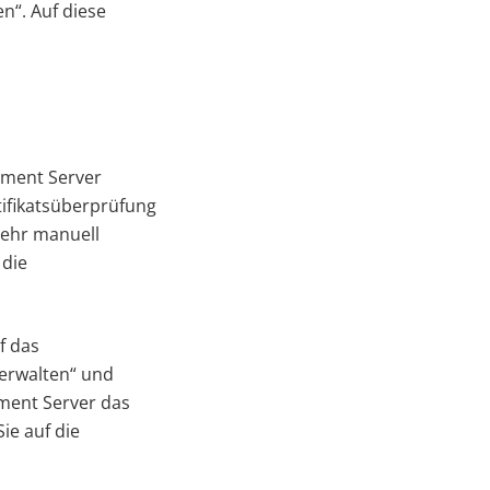
n“. Auf diese
ument Server
tifikatsüberprüfung
mehr manuell
 die
f das
verwalten“ und
ument Server das
ie auf die