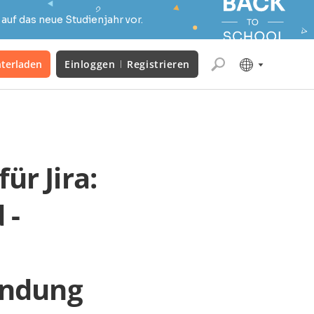
auf das neue Studienjahr vor.
terladen
Einloggen
Registrieren
ür Jira:
 -
indung