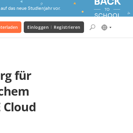
auf das neue Studienjahr vor.
terladen
Einloggen
Registrieren
rg für
schem
 Cloud