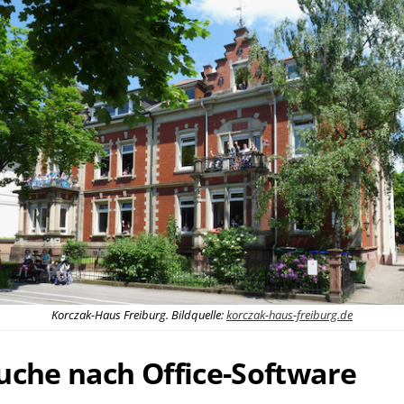
Korczak-Haus Freiburg. Bildquelle:
korczak-haus-freiburg.de
uche nach Office-Software