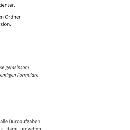
ienter.
en Ordner
sion.
Weise gemeinsam
otwendigen Formulare
 alle Büroaufgaben
t gut damit umgehen