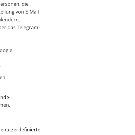
Personen, die
ellung von E-Mail-
alendern,
ber das Telegram-
oogle:
.
nen
Ende-
umen
.
benutzerdefinierte