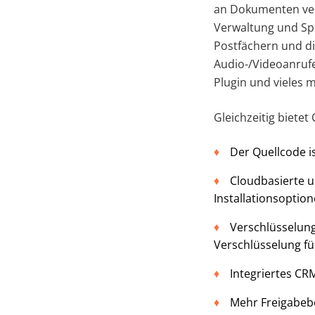
an Dokumenten vers
Verwaltung und Spe
Postfächern und di
Audio-/Videoanrufe
Plugin und vieles 
Gleichzeitig biete
Der Quellcode i
Cloudbasierte u
Installationsoption
Verschlüsselun
Verschlüsselung f
Integriertes C
Mehr Freigabebe