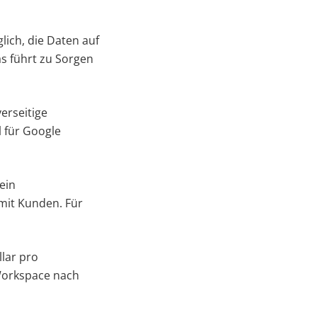
glich, die Daten auf
s führt zu Sorgen
verseitige
l für Google
kein
it Kunden. Für
llar pro
Workspace nach