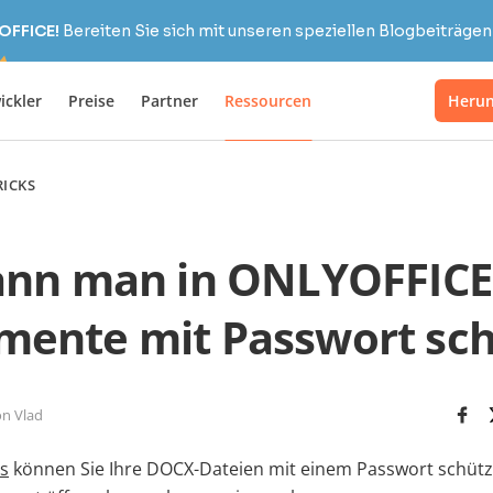
OFFICE!
Bereiten Sie sich mit unseren speziellen Blogbeiträgen 
ickler
Preise
Partner
Ressourcen
Herun
RICKS
ann man in ONLYOFFICE
ente mit Passwort sc
n Vlad
s
können Sie Ihre DOCX-Dateien mit einem Passwort schütz