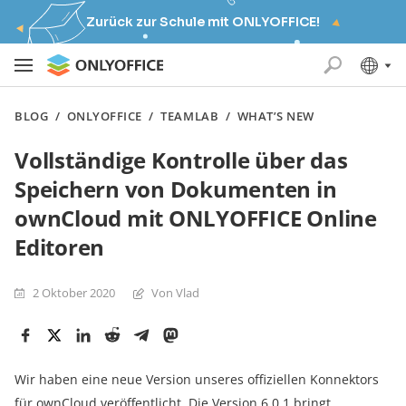
Zurück zur Schule mit ONLYOFFICE!
BLOG
/
ONLYOFFICE
/
TEAMLAB
/
WHAT’S NEW
Vollständige Kontrolle über das
Speichern von Dokumenten in
ownCloud mit ONLYOFFICE Online
Editoren
2 Oktober 2020
Von Vlad
Wir haben eine neue Version unseres offiziellen Konnektors
für ownCloud veröffentlicht. Die Version 6.0.1 bringt