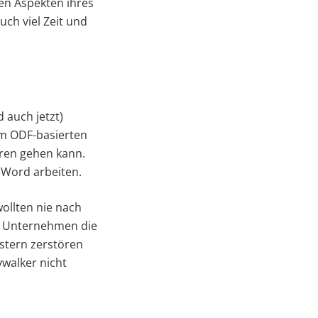
en Aspekten ihres
ch viel Zeit und
 auch jetzt)
im ODF-basierten
oren gehen kann.
t Word arbeiten.
ollten nie nach
as Unternehmen die
stern zerstören
ywalker nicht