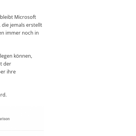
 bleibt Microsoft
die jemals erstellt
ren immer noch in
elegen können,
t der
er ihre
rd.