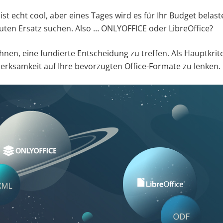
e ist echt cool, aber eines Tages wird es für Ihr Budget bela
uten Ersatz suchen. Also … ONLYOFFICE oder LibreOffice?
t Ihnen, eine fundierte Entscheidung zu treffen. Als Hauptkr
merksamkeit auf Ihre bevorzugten Office-Formate zu lenken.