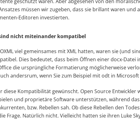
atente geschützt waren. Aber abgesehen von den moralisch
nsatzes müssen wir zugeben, dass sie brillant waren und au
enten-Editoren investierten.
nd nicht miteinander kompatibel
XML viel gemeinsames mit XML hatten, waren sie (und sind
tibel. Dies bedeutet, dass beim Öffnen einer docx-Datei 
Office die ursprüngliche Formatierung möglicherweise verl
h auch andersrum, wenn Sie zum Beispiel mit odt in Microsof
 diese Kompatibilität gewünscht. Open Source Entwickler w
spielen und proprietäre Software unterstützen, während d
urrenten, bzw. Rebellen sah. Ob diese Rebellen den Todes
e Frage. Natürlich nicht. Vielleicht hatten sie ihren Luke Sk