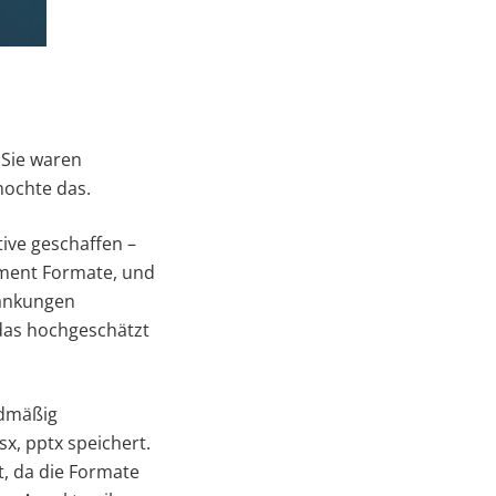
 Sie waren
mochte das.
ive geschaffen –
ment Formate, und
ränkungen
 das hochgeschätzt
rdmäßig
x, pptx speichert.
t, da die Formate