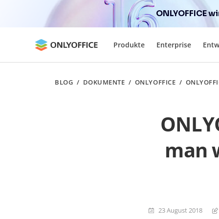
ONLYOFFICE wir
Produkte
Enterprise
Entw
BLOG
/
DOKUMENTE
/
ONLYOFFICE
/
ONLYOFFI
ONLYOF
man w
23 August 2018