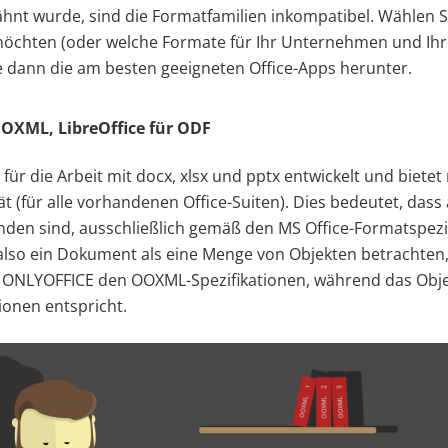
ähnt wurde, sind die Formatfamilien inkompatibel. Wählen Si
chten (oder welche Formate für Ihr Unternehmen und Ihre
ie dann die am besten geeigneten Office-Apps herunter.
OXML, LibreOffice für ODF
ür die Arbeit mit docx, xlsx und pptx entwickelt und biete
ät (für alle vorhandenen Office-Suiten). Dies bedeutet, dass a
en sind, ausschließlich gemäß den MS Office-Formatspezifi
lso ein Dokument als eine Menge von Objekten betrachten,
 ONLYOFFICE den OOXML-Spezifikationen, während das Obje
ionen entspricht.