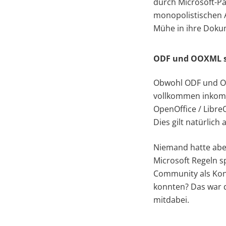
durch Microsoft-P
monopolistischen A
Mühe in ihre Dokum
ODF und OOXML si
Obwohl ODF und OO
vollkommen inkompa
OpenOffice / Libre
Dies gilt natürlic
Niemand hatte aber
Microsoft Regeln 
Community als Konk
konnten? Das war di
mitdabei.